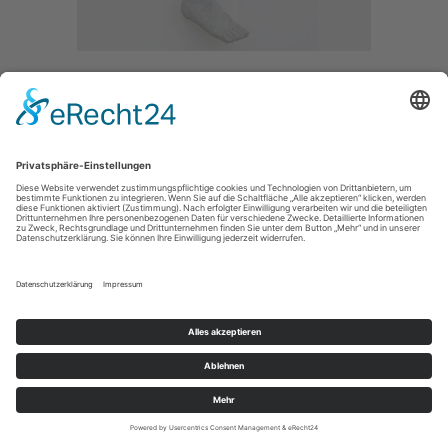
MÄDCHEN MIT PULLI
/ 2019
CONCRETE /
SIZE / 55CM
IMPRESSUM / IMPRINT
PRIVACY POLICY / DATENSCHUTZERLÄRUNG