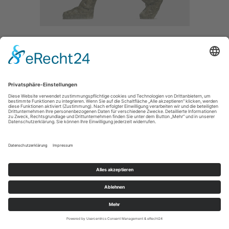
OHNE TITEL
/ 2008
CONCRETE/VIDEO /
SIZE / 80CM
MAIN
IMPRESSUM / IMPRINT
PRIVACY POLICY / DATENSCHUTZERLÄRUNG