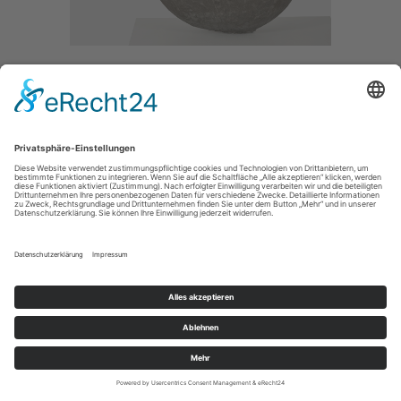
ABWEICHLER II
/ 2009
CONCRETE /
SIZE / 40CM
MAIN
IMPRESSUM / IMPRINT
PRIVACY POLICY / DATENSCHUTZERLÄRUNG