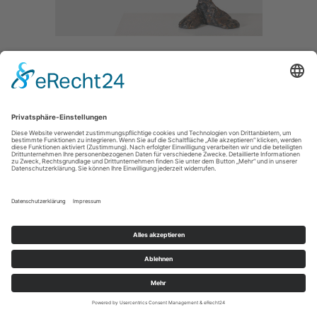
GRAZIE I
/ 2010
BRONZE /
SIZE / 80CM
MAIN
IMPRESSUM / IMPRINT
PRIVACY POLICY / DATENSCHUTZERLÄRUNG