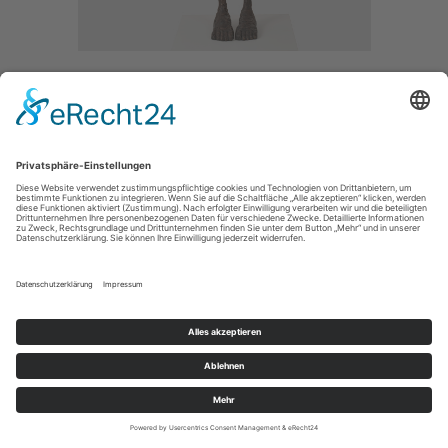
FRAU MIT SCHUHEN GROSS
/ 2012
BRONZE /
SIZE / 165CM
MAIN
IMPRESSUM / IMPRINT
PRIVACY POLICY / DATENSCHUTZERLÄRUNG