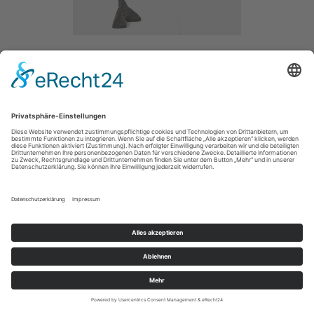
STILL
/ 2013
BRONZE /
SIZE / 80CM
MAIN
IMPRESSUM / IMPRINT
PRIVACY POLICY / DATENSCHUTZERLÄRUNG