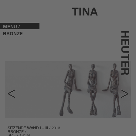
TINA
MENU /
HEUTER
BRONZE
SITZENDE WAND I – III
/ 2013
BRONZE /
SIZE / 18CM