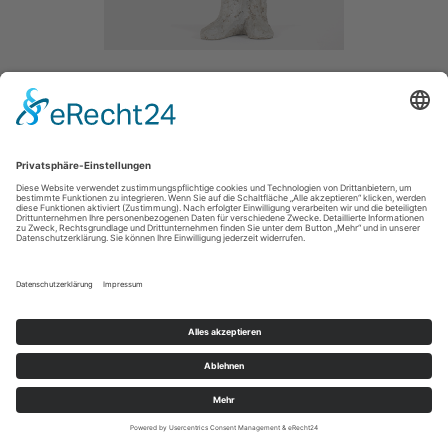
HERO
/ 2014
CONCRETE /
SIZE / 80CM
MAIN
IMPRESSUM / IMPRINT
PRIVACY POLICY / DATENSCHUTZERLÄRUNG